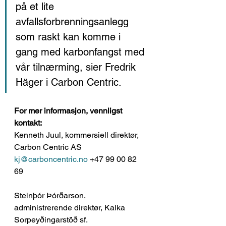
på et lite 
avfallsforbrenningsanlegg 
som raskt kan komme i 
gang med karbonfangst med 
vår tilnærming, sier Fredrik 
Häger i Carbon Centric.
For mer informasjon, vennligst 
kontakt: 
Kenneth Juul, kommersiell direktør, 
Carbon Centric AS
kj@carboncentric.no
 +47 99 00 82 
69
Steinþór Þórðarson, 
administrerende direktør, Kalka 
Sorpeyðingarstöð sf. 