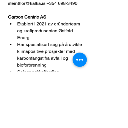
steinthor@kalka.is +354 698-3490
Carbon Centric AS
Etablert i 2021 av gründerteam 
og kraftprodusenten Østfold 
Energi
Har spesialisert seg på å utvikle 
klimapositive prosjekter med 
karbonfangst fra avfall og 
bioforbrenning
Selger nøkkelferdige 
fangstanlegg, i tillegg til å tilby 
karbonfangst som en tjeneste
Samarbeider med 
teknologipartnerne KANFA og 
Slåttland Mek. Industri
Har fire annonserte prosjekter i 
porteføljen med årlig 
fangstkapasitet opp til  200 000 