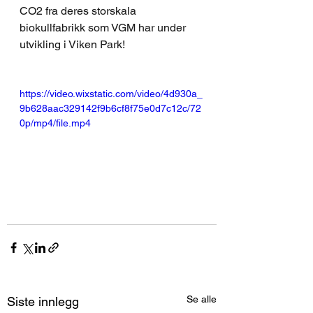
CO2 fra deres storskala 
biokullfabrikk som VGM har under 
utvikling i Viken Park!
https://video.wixstatic.com/video/4d930a_
9b628aac329142f9b6cf8f75e0d7c12c/72
0p/mp4/file.mp4
Se alle
Siste innlegg